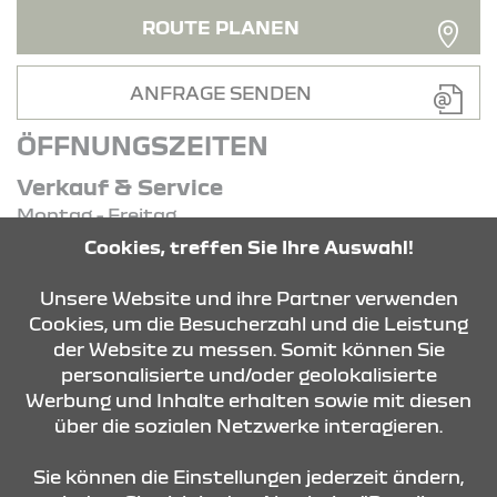
ROUTE PLANEN
ANFRAGE SENDEN
ÖFFNUNGSZEITEN
Verkauf & Service
Montag - Freitag
07:30 Uhr - 18:00 Uhr
Cookies, treffen Sie Ihre Auswahl!
Samstag - Samstag
09:00 Uhr - 14:00 Uhr
Unsere Website und ihre Partner verwenden
Cookies, um die Besucherzahl und die Leistung
der Website zu messen. Somit können Sie
KONTAKT & ANFAHRT
personalisierte und/oder geolokalisierte
Werbung und Inhalte erhalten sowie mit diesen
über die sozialen Netzwerke interagieren.
ÖFFNUNGSZEITEN
Sie können die Einstellungen jederzeit ändern,