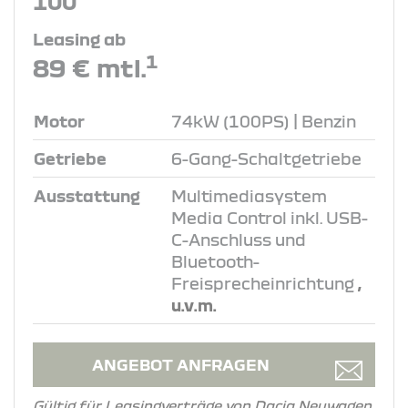
100
Leasing ab
1
89 € mtl.
Motor
74kW (100PS) | Benzin
Getriebe
6-Gang-Schaltgetriebe
Ausstattung
Multimediasystem
Media Control inkl. USB-
C-Anschluss und
Bluetooth-
Freisprecheinrichtung
,
u.v.m.
ANGEBOT ANFRAGEN
Gültig für Leasingverträge von Dacia Neuwagen