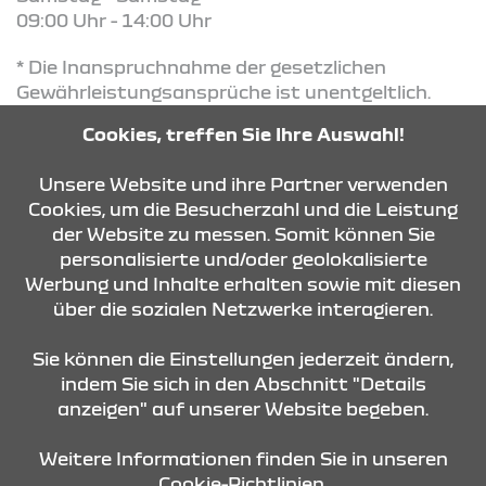
09:00 Uhr - 14:00 Uhr
* Die Inanspruchnahme der gesetzlichen
Gewährleistungsansprüche ist unentgeltlich.
Diese Ansprüche bestehen unabhängig von der
Cookies, treffen Sie Ihre Auswahl!
Reifengarantie und werden durch diese nicht
eingeschränkt
Unsere Website und ihre Partner verwenden
Cookies, um die Besucherzahl und die Leistung
der Website zu messen. Somit können Sie
KONTAKT & ANFAHRT
personalisierte und/oder geolokalisierte
Werbung und Inhalte erhalten sowie mit diesen
über die sozialen Netzwerke interagieren.
ÖFFNUNGSZEITEN
Sie können die Einstellungen jederzeit ändern,
indem Sie sich in den Abschnitt "Details
anzeigen" auf unserer Website begeben.
STANDORTE
Weitere Informationen finden Sie in unseren
Cookie-Richtlinien.