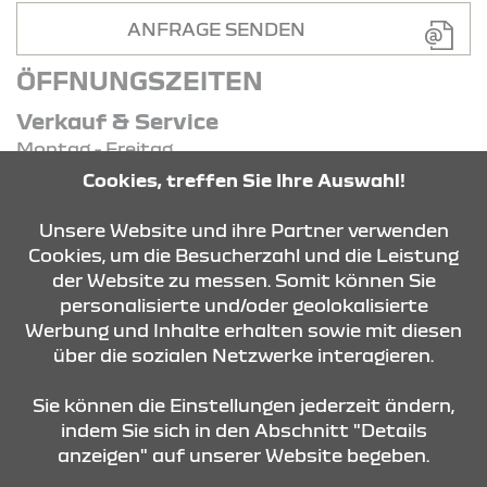
ANFRAGE SENDEN
ÖFFNUNGSZEITEN
Verkauf & Service
Montag - Freitag
07:30 Uhr - 18:00 Uhr
Cookies, treffen Sie Ihre Auswahl!
Samstag - Samstag
09:00 Uhr - 14:00 Uhr
Unsere Website und ihre Partner verwenden
Cookies, um die Besucherzahl und die Leistung
der Website zu messen. Somit können Sie
KONTAKT & ANFAHRT
personalisierte und/oder geolokalisierte
Werbung und Inhalte erhalten sowie mit diesen
über die sozialen Netzwerke interagieren.
ÖFFNUNGSZEITEN
Sie können die Einstellungen jederzeit ändern,
indem Sie sich in den Abschnitt "Details
anzeigen" auf unserer Website begeben.
STANDORTE