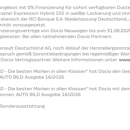
ngebot mit 0% Finanzierung für sofort verfügbaren Duste
Duster Expression Hybrid 155 in weißer Lackierung und oh
ftsbereich der RCI Banque S.A. Niederlassung Deutschland
nität vorausgesetzt.
nanzierungsverträge von Dacia Neuwagen bis zum 31.08.202
gskosten. Bei allen teilnehmenden Dacia Partnern.
enault Deutschland AG, nach Ablauf der Herstellergaranti
nspruch gemäß Garantiebedingungen bei regelmäßiger Wa
 Dacia Vertragspartner. Weitere Informationen unter:
www.
D - Die besten Marken in allen Klassen“ hat Dacia den Ge
. AUTO BILD Ausgabe 16/2026
LD - Die besten Marken in allen Klassen“ hat Dacia mit de
ewonnen. AUTO BILD Ausgabe 16/2026
t Sonderausstattung.