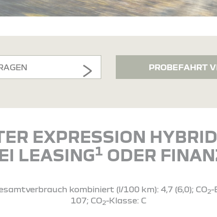
RAGEN
PROBEFAHRT V
TER EXPRESSION HYBRID 
1
EI LEASING
ODER FINAN
esamtverbrauch kombiniert (l/100 km): 4,7 (6,0); CO
-
2
107; CO
-Klasse: C
2