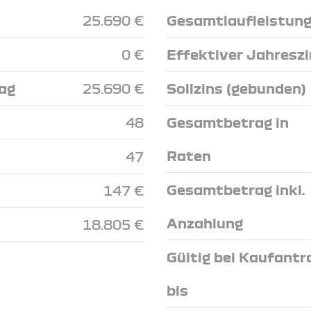
25.690 €
Gesamtlaufleistun
0 €
Effektiver Jahresz
ag
25.690 €
Sollzins (gebunden)
48
Gesamtbetrag in
Raten
47
Gesamtbetrag inkl.
147 €
Anzahlung
18.805 €
Gültig bei Kaufantr
bis