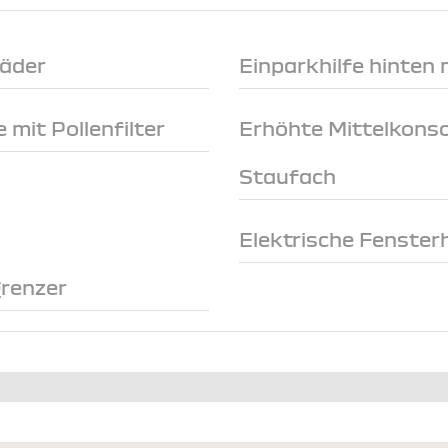
räder
Einparkhilfe hinten
 mit Pollenfilter
Erhöhte Mittelkonso
Staufach
Elektrische Fenster
renzer