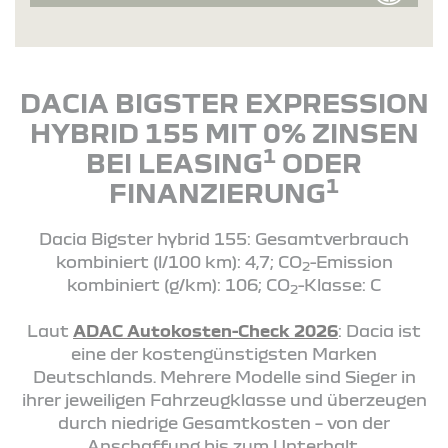
DACIA BIGSTER EXPRESSION
HYBRID 155 MIT 0% ZINSEN
1
BEI LEASING
ODER
1
FINANZIERUNG
Dacia Bigster hybrid 155: Gesamtverbrauch
kombiniert (l/100 km): 4,7; CO
-Emission
2
kombiniert (g/km): 106; CO
-Klasse: C
2
Laut
ADAC Autokosten-Check 2026
: Dacia ist
eine der kostengünstigsten Marken
Deutschlands. Mehrere Modelle sind Sieger in
ihrer jeweiligen Fahrzeugklasse und überzeugen
durch niedrige Gesamtkosten – von der
Anschaffung bis zum Unterhalt.