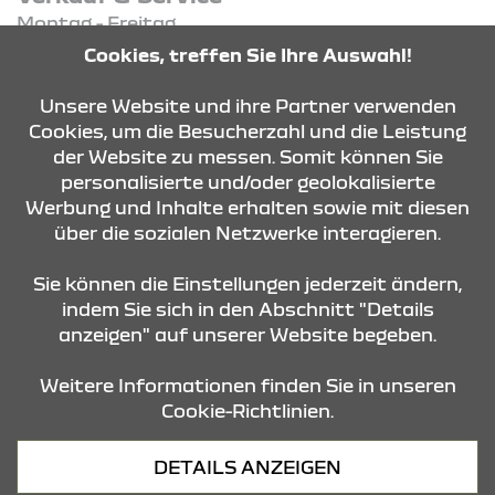
Montag - Freitag
07:30 Uhr - 18:00 Uhr
Cookies, treffen Sie Ihre Auswahl!
Samstag - Samstag
09:00 Uhr - 14:00 Uhr
Unsere Website und ihre Partner verwenden
Cookies, um die Besucherzahl und die Leistung
der Website zu messen. Somit können Sie
KONTAKT & ANFAHRT
personalisierte und/oder geolokalisierte
Werbung und Inhalte erhalten sowie mit diesen
über die sozialen Netzwerke interagieren.
ÖFFNUNGSZEITEN
Sie können die Einstellungen jederzeit ändern,
indem Sie sich in den Abschnitt "Details
anzeigen" auf unserer Website begeben.
STANDORTE
Weitere Informationen finden Sie in unseren
Cookie-Richtlinien.
Datenschutz
DETAILS ANZEIGEN
Cookies